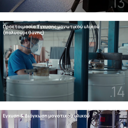
.13
Προετοιμασία Έγχυσης μονωτικού υλικού
(πολυουρεθάνης)
.14
Εγχυση & Διόγκωση μονοτικού υλικού