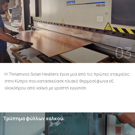
.03
Η Thriamvos Solan Heaters έγινε μια από τις πρώτες εταιρείες
στην Κύπρο που κατασκεύασε ηλιακό θερμοσίφωνα εξ
ολοκλήρου από χαλκό με γραπτή εγγύηση.
Τρύπημα φύλλων χαλκού