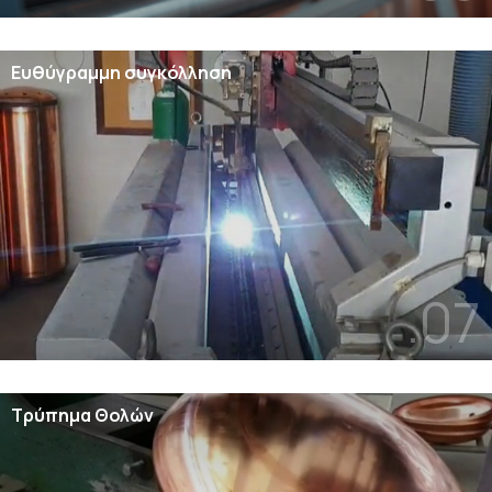
Ευθύγραμμη συγκόλληση
.07
Τρύπημα Θολών