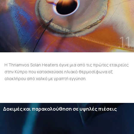
.11
Η Thriamvos Solan Heaters έγινε μια από τις πρώτες εταιρείες
στην Κύπρο που κατασκεύασε ηλιακό θερμοσίφωνα εξ
ολοκλήρου από χαλκό με γραπτή εγγύηση.
Δοκιμές και παρακολούθηση σε υψηλές πιέσεις